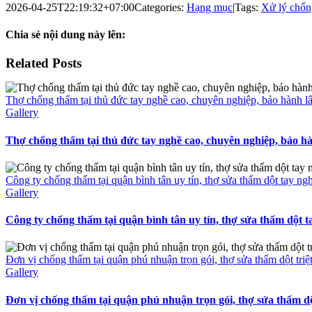
2026-04-25T22:19:32+07:00
Categories:
Hạng mục
|
Tags:
Xử lý chốn
Chia sẻ nội dung này lên:
Facebook
X
Reddit
LinkedIn
WhatsApp
Telegram
Tumblr
Pinterest
Vk
Email
Related Posts
Thợ chống thấm tại thủ đức tay nghề cao, chuyên nghiệp, bảo hành lâ
Gallery
Thợ chống thấm tại thủ đức tay nghề cao, chuyên nghiệp, bảo hà
Công ty chống thấm tại quận bình tân uy tín, thợ sửa thấm dột tay ng
Gallery
Công ty chống thấm tại quận bình tân uy tín, thợ sửa thấm dột t
Đơn vị chống thấm tại quận phú nhuận trọn gói, thợ sửa thấm dột triệ
Gallery
Đơn vị chống thấm tại quận phú nhuận trọn gói, thợ sửa thấm dột