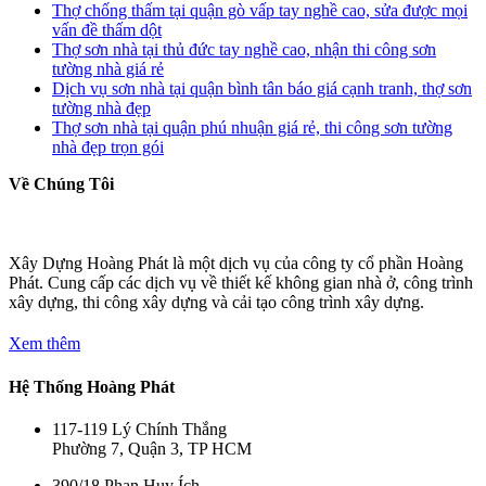
Thợ chống thấm tại quận gò vấp tay nghề cao, sửa được mọi
vấn đề thấm dột
Thợ sơn nhà tại thủ đức tay nghề cao, nhận thi công sơn
tường nhà giá rẻ
Dịch vụ sơn nhà tại quận bình tân báo giá cạnh tranh, thợ sơn
tường nhà đẹp
Thợ sơn nhà tại quận phú nhuận giá rẻ, thi công sơn tường
nhà đẹp trọn gói
Về Chúng Tôi
Xây Dựng Hoàng Phát là một dịch vụ của công ty cổ phần Hoàng
Phát. Cung cấp các dịch vụ về thiết kế không gian nhà ở, công trình
xây dựng, thi công xây dựng và cải tạo công trình xây dựng.
Xem thêm
Hệ Thống Hoàng Phát
117-119 Lý Chính Thắng
Phường 7, Quận 3, TP HCM
390/18 Phan Huy Ích