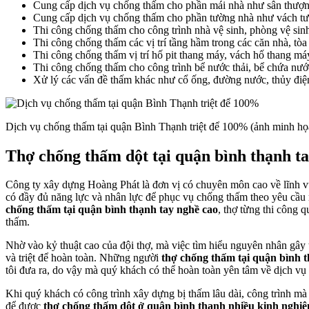
Cung cấp dịch vụ chống thấm cho phần mái nhà như sân thượ
Cung cấp dịch vụ chống thấm cho phần tường nhà như vách tườ
Thi công chống thấm cho công trình nhà vệ sinh, phòng vệ sinh
Thi công chống thấm các vị trí tầng hầm trong các căn nhà, tòa
Thi công chống thấm vị trí hố pit thang máy, vách hố thang má
Thi công chống thấm cho công trình bể nước thải, bể chứa nước
Xử lý các vấn đề thấm khác như cổ ống, đường nước, thủy điện
Dịch vụ chống thấm tại quận Bình Thạnh triệt để 100% (ảnh minh họ
Thợ chống thấm dột tại quận bình thạnh t
Công ty xây dựng Hoàng Phát là đơn vị có chuyên môn cao về lĩnh v
có đầy đủ năng lực và nhân lực để phục vụ chống thấm theo yêu cầu
chống thấm tại quận bình thạnh tay nghề cao
, thợ từng thi công 
thấm.
Nhờ vào kỷ thuật cao của đội thợ, mà việc tìm hiểu nguyên nhân gây
và triệt để hoàn toàn. Những người
thợ chống thấm tại quận bình 
tôi đưa ra, do vậy mà quý khách có thể hoàn toàn yên tâm về dịch vụ
Khi quý khách có công trình xây dựng bị thấm lâu dài, công trình m
để được
thợ chống thấm dột ở quận bình thạnh nhiều kinh nghi