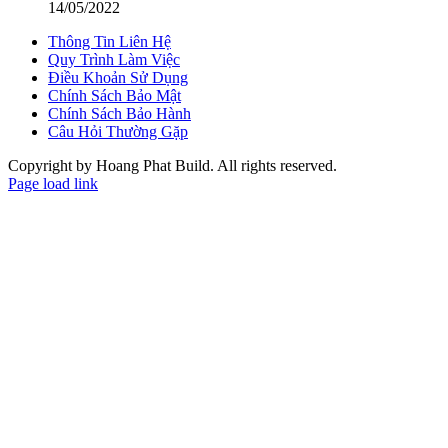
14/05/2022
Thông Tin Liên Hệ
Quy Trình Làm Việc
Điều Khoản Sử Dụng
Chính Sách Bảo Mật
Chính Sách Bảo Hành
Câu Hỏi Thường Gặp
Copyright by Hoang Phat Build. All rights reserved.
Page load link
Go
to
Top