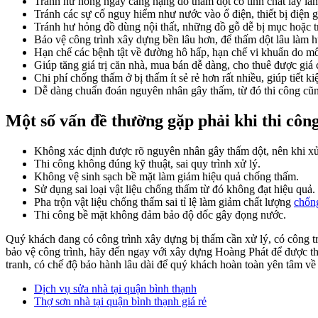
Tránh hư hỏng ngày càng nặng do thấm dột có tính chất lây lan
Tránh các sự cố nguy hiểm như nước vào ổ điện, thiết bị điện g
Tránh hư hỏng đồ dùng nội thất, những đồ gỗ dễ bị mục hoặc 
Bảo vệ công trình xây dựng bền lâu hơn, để thấm dột lâu làm h
Hạn chế các bệnh tật về đường hô hấp, hạn chế vi khuẩn do m
Giúp tăng giá trị căn nhà, mua bán dễ dàng, cho thuê được giá 
Chi phí chống thấm ở bị thấm ít sẻ rẻ hơn rất nhiều, giúp tiết ki
Dễ dàng chuẩn đoán nguyên nhân gây thấm, từ đó thi công cũn
Một số vấn đề thường gặp phải khi thi cô
Không xác định được rõ nguyên nhân gây thấm dột, nên khi xử 
Thi công không đúng kỹ thuật, sai quy trình xử lý.
Không vệ sinh sạch bề mặt làm giảm hiệu quả chống thấm.
Sử dụng sai loại vật liệu chống thấm từ đó không đạt hiệu quả.
Pha trộn vật liệu chống thấm sai tỉ lệ làm giảm chất lượng
chốn
Thi công bề mặt không đảm bảo độ dốc gây đọng nước.
Quý khách đang có công trình xây dựng bị thấm cần xử lý, có công t
bảo vệ công trình, hãy đến ngay với xây dựng Hoàng Phát để được th
tranh, có chế độ bảo hành lâu dài để quý khách hoàn toàn yên tâm về
Dịch vụ sửa nhà tại quận bình thạnh
Thợ sơn nhà tại quận bình thạnh giá rẻ