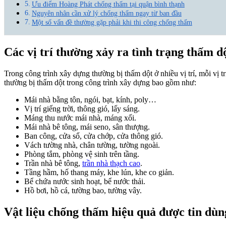
Ưu điểm Hoàng Phát chống thấm tại quận bình thạnh
Nguyên nhân cần xử lý chống thấm ngay từ ban đầu
Một số vấn đề thường gặp phải khi thi công chống thấm
Các vị trí thường xảy ra tình trạng thấm d
Trong công trình xây dựng thường bị thấm dột ở nhiều vị trí, mỗi vị 
thường bị thấm dột trong công trình xây dựng bao gồm như:
Mái nhà bằng tôn, ngói, bạt, kính, poly…
Vị trí giếng trời, thông gió, lấy sáng.
Máng thu nước mái nhà, máng xối.
Mái nhà bê tông, mái seno, sân thượng.
Ban công, cửa sổ, cửa chớp, cửa thông gió.
Vách tường nhà, chân tường, tường ngoài.
Phòng tắm, phòng vệ sinh trên tầng.
Trần nhà bê tông,
trần nhà thạch cao
.
Tầng hầm, hố thang máy, khe lún, khe co giản.
Bể chứa nước sinh hoạt, bể nước thải.
Hồ bơi, hồ cá, tường bao, tường vây.
Vật liệu chống thấm hiệu quả được tin dùn