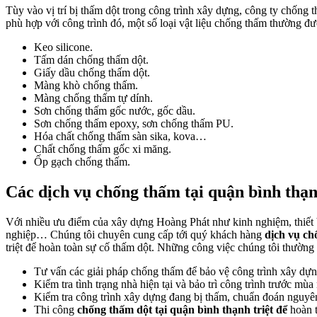
Tùy vào vị trí bị thấm dột trong công trình xây dựng, công ty chống 
phù hợp với công trình đó, một số loại vật liệu chống thấm thường đ
Keo silicone.
Tấm dán chống thấm dột.
Giấy dầu chống thấm dột.
Màng khò chống thấm.
Màng chống thấm tự dính.
Sơn chống thấm gốc nước, gốc dầu.
Sơn chống thấm epoxy, sơn chống thấm PU.
Hóa chất chống thấm sàn sika, kova…
Chất chống thấm gốc xi măng.
Ốp gạch chống thấm.
Các dịch vụ chống thấm tại quận bình thạn
Với nhiều ưu điểm của xây dựng Hoàng Phát như kinh nghiệm, thiết bị
nghiệp… Chúng tôi chuyên cung cấp tới quý khách hàng
dịch vụ ch
triệt để hoàn toàn sự cố thấm dột. Những công việc chúng tôi thường
Tư vấn các giải pháp chống thấm để bảo vệ công trình xây dựn
Kiểm tra tình trạng nhà hiện tại và bảo trì công trình trước mùa
Kiểm tra công trình xây dựng đang bị thấm, chuẩn đoán nguyên
Thi công
chống thấm dột tại quận bình thạnh triệt để
hoàn t