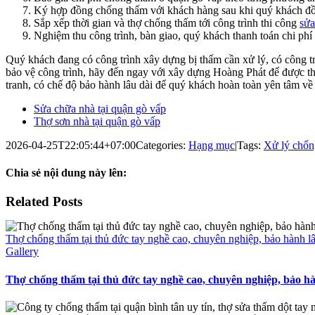
Ký hợp đồng chống thấm với khách hàng sau khi quý khách đồ
Sắp xếp thời gian và thợ chống thấm tới công trình thi công
sửa
Nghiệm thu công trình, bàn giao, quý khách thanh toán chi ph
Quý khách đang có công trình xây dựng bị thấm cần xử lý, có công t
bảo vệ công trình, hãy đến ngay với xây dựng Hoàng Phát để được th
tranh, có chế độ bảo hành lâu dài để quý khách hoàn toàn yên tâm về
Sửa chữa nhà tại quận gò vấp
Thợ sơn nhà tại quận gò vấp
2026-04-25T22:05:44+07:00
Categories:
Hạng mục
|
Tags:
Xử lý chốn
Chia sẻ nội dung này lên:
Facebook
X
Reddit
LinkedIn
WhatsApp
Telegram
Tumblr
Pinterest
Vk
Email
Related Posts
Thợ chống thấm tại thủ đức tay nghề cao, chuyên nghiệp, bảo hành lâ
Gallery
Thợ chống thấm tại thủ đức tay nghề cao, chuyên nghiệp, bảo hà