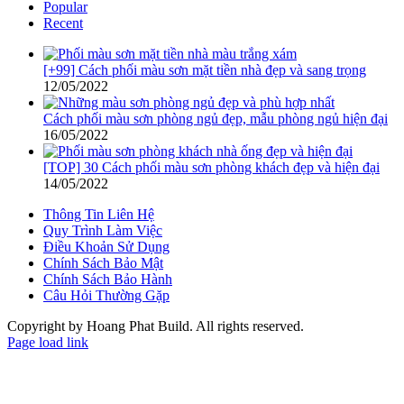
Popular
Recent
[+99] Cách phối màu sơn mặt tiền nhà đẹp và sang trọng
12/05/2022
Cách phối màu sơn phòng ngủ đẹp, mẫu phòng ngủ hiện đại
16/05/2022
[TOP] 30 Cách phối màu sơn phòng khách đẹp và hiện đại
14/05/2022
Thông Tin Liên Hệ
Quy Trình Làm Việc
Điều Khoản Sử Dụng
Chính Sách Bảo Mật
Chính Sách Bảo Hành
Câu Hỏi Thường Gặp
Copyright by Hoang Phat Build. All rights reserved.
Page load link
Go
to
Top