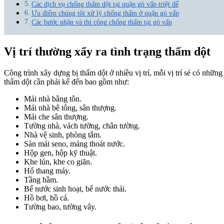
Các dịch vụ chống thấm dột tại quận gò vấp triệt để
Ưu điểm chúng tôi xử lý chống thấm ở quận gò vấp
Các bước nhận và thi công chống thấm tại gò vấp
Vị trí thường xẩy ra tình trạng thấm dột
Công trình xây dựng bị thấm dột ở nhiều vị trí, mỗi vị trí sẻ có nhữn
thấm dột cần phải kể đến bao gồm như:
Mái nhà bằng tôn.
Mái nhà bê tông, sân thượng.
Mái che sân thượng.
Tường nhà, vách tường, chân tường.
Nhà vệ sinh, phòng tắm.
Sàn mái seno, máng thoát nước.
Hộp gen, hộp kỹ thuật.
Khe lún, khe co giãn.
Hố thang máy.
Tầng hầm.
Bể nước sinh hoạt, bể nước thải.
Hồ bơi, hồ cá.
Tường bao, tường vây.