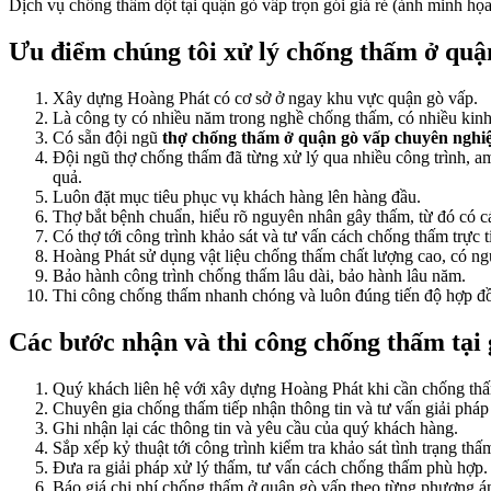
Dịch vụ chống thấm dột tại quận gò vấp trọn gói giá rẻ (ảnh minh họa
Ưu điểm chúng tôi xử lý chống thấm ở quậ
Xây dựng Hoàng Phát có cơ sở ở ngay khu vực quận gò vấp.
Là công ty có nhiều năm trong nghề chống thấm, có nhiều kin
Có sẵn đội ngũ
thợ chống thấm ở quận gò vấp chuyên nghi
Đội ngũ thợ chống thấm đã từng xử lý qua nhiều công trình, a
quả.
Luôn đặt mục tiêu phục vụ khách hàng lên hàng đầu.
Thợ bắt bệnh chuẩn, hiểu rõ nguyên nhân gây thấm, từ đó có c
Có thợ tới công trình khảo sát và tư vấn cách chống thấm trực t
Hoàng Phát sử dụng vật liệu chống thấm chất lượng cao, có ng
Bảo hành công trình chống thấm lâu dài, bảo hành lâu năm.
Thi công chống thấm nhanh chóng và luôn đúng tiến độ hợp đ
Các bước nhận và thi công chống thấm tại 
Quý khách liên hệ với xây dựng Hoàng Phát khi cần chống th
Chuyên gia chống thấm tiếp nhận thông tin và tư vấn giải phá
Ghi nhận lại các thông tin và yêu cầu của quý khách hàng.
Sắp xếp kỷ thuật tới công trình kiểm tra khảo sát tình trạng thấ
Đưa ra giải pháp xử lý thấm, tư vấn cách chống thấm phù hợp.
Báo giá chi phí chống thấm ở quận gò vấp theo từng phương á