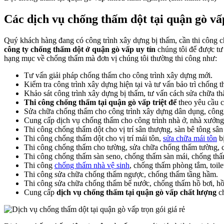
Các dịch vụ chống thấm dột tại quận gò vấp
Quý khách hàng đang có công trình xây dựng bị thấm, cần thi công 
công ty chống thấm dột ở quận gò vấp uy tín
chúng tôi để được tư
hạng mục về chống thấm mà đơn vị chúng tôi thường thi công như:
Tư vấn giải pháp chống thấm cho công trình xây dựng mới.
Kiểm tra công trình xây dựng hiện tại và tư vấn bảo trì chống 
Khảo sát công trình xây dựng bị thấm, tư vấn cách sửa chữa th
Thi công chống thấm tại quận gò vấp triệt để
theo yêu cầu 
Sửa chữa chống thấm cho công trình xây dựng dân dụng, công
Cung cấp dịch vụ chống thấm cho công trình nhà ở, nhà xưởng
Thi công chống thấm dột cho vị trí sân thượng, sàn bê tông sân
Thi công chống thấm dột cho vị trí mái tôn,
sửa chữa mái tôn
bị
Thi công chống thấm cho tường, sửa chữa chống thấm tường, 
Thi công chống thấm sàn seno, chống thấm sàn mái, chống th
Thi công
chống thấm nhà vệ sinh
, chống thấm phòng tắm, toile
Thi công sửa chữa chống thấm ngược, chống thấm tầng hầm.
Thi công sửa chữa chống thấm bể nước, chống thấm hồ bơi, hồ
Cung cấp
dịch vụ chống thấm tại quận gò vấp chất lượng
ch