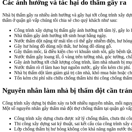
Các ảnh hưởng và tác hại do thấm gây ra
Nhà bị thấm gây ra nhiều ảnh hưởng và gây hại tới công trình xây d
thấm ở quận gò vấp chúng tôi chia sẻ cho quý khách như sau:
Công trình xây dựng bị thấm gây ảnh hưởng tới tâm lý, gây lo 
Nhà thấm gây ảnh hưởng tới sinh hoạt hằng ngày.
Nước thấm dột nặng từ mái tôn có thể gây nhiễm điện, hư hỏng
Gây hư hỏng đồ dùng nội thất, hư hỏng đồ dùng gỗ.
Gây thấm mốc, là điều kiện cho vi khuẩn sinh sôi, gây bệnh tật
Nước thấm gây loang lỗ, ố vàng trên tường nhà, góc tường, ch
Gây ảnh hưởng tới chất lượng công trình, làm nhà nhanh bị mụ
Nước thấm rò rĩ làm hao hụt nguồn nước, gây tốn kém chi phí.
Nhà bị thấm dột làm giảm giá trị căn nhà, khó mua bán hoặc ch
Tốn kém chi phí sửa chữa chống thấm khi thi công chống thấm
Nguyên nhân làm nhà bị thấm dột cần trá
Công trình xây dựng bị thấm xảy ra bởi nhiều nguyên nhân, mỗi ng
Một số nguyên nhân gây thấm mà đội thợ chống thấm tại quận gò vấp
Công trình xây dựng chưa được xử lý chống thấm, chưa thi côn
Thi công xây dựng sai kỷ thuật, sai kết cấu của công trình xây
Lớp chống thấm bị hư hỏng không còn khả năng ngăn nước th