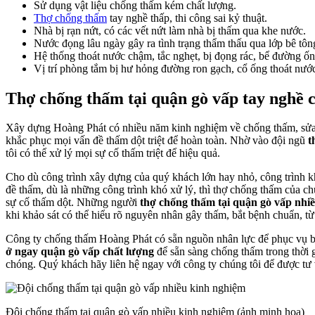
Sử dụng vật liệu chống thấm kém chất lượng.
Thợ chống thấm
tay nghề thấp, thi công sai kỷ thuật.
Nhà bị rạn nứt, có các vết nứt làm nhà bị thấm qua khe nước.
Nước đọng lâu ngày gây ra tình trạng thẩm thấu qua lớp bê tôn
Hệ thống thoát nước chậm, tắc nghẹt, bị đọng rác, bể đường ố
Vị trí phòng tắm bị hư hỏng đường ron gạch, cổ ống thoát nước
Thợ chống thấm tại quận gò vấp tay nghề 
Xây dựng Hoàng Phát có nhiều năm kinh nghiệm về chống thấm, sửa ch
khắc phục mọi vấn đề thấm dột triệt để hoàn toàn. Nhờ vào đội ngũ
t
tôi có thể xử lý mọi sự cố thấm triệt để hiệu quả.
Cho dù công trình xây dựng của quý khách lớn hay nhỏ, công trình k
đề thấm, dù là những công trình khó xử lý, thì thợ chống thấm của ch
sự cố thấm dột. Những người
thợ chống thấm tại quận gò vấp nhi
khi khảo sát có thể hiểu rõ nguyên nhân gây thấm, bắt bệnh chuẩn, 
Công ty chống thấm Hoàng Phát có sẵn nguồn nhân lực để phục vụ b
ở ngay quận gò vấp chất lượng
để sẵn sàng chống thấm trong thời g
chóng. Quý khách hãy liên hệ ngay với công ty chúng tôi để được tư 
Đội chống thấm tại quận gò vấp nhiều kinh nghiệm (ảnh minh họa)