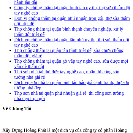
hành lâu dài
Công ty chống thấm tại quận bình tân uy tín, thợ sửa thấm dột
tay nghề cao
Đơn vị chống thấm tại quận phú nhuận trọn gói, thợ sửa thấm
dột triệt để
Thợ chống thấm tại quận bình thạnh chuyên nghiệp, xử lý
thấm dột triệt để
Dịch vụ chống thấm tại quận tân phú uy tín, thợ sửa thấm dột
tay nghề cao
Thợ chống thấm tại quận tân bình triệt để, sửa chữa chống
thấm dột giá rẻ
Thợ chống thấm tại quận gò vấp tay nghề cao, sửa được mọi
vấn đề thấm dột
Thợ sơn nhà tại thủ đức tay nghề cao, nhận thi công sơn
tường nhà giá rẻ
Dịch vụ sơn nhà tại quận bình tân báo giá cạnh tranh, thợ sơn
tường nhà đẹp
Thợ sơn nhà tại quận phú nhuận giá rẻ, thi công sơn tường
nhà đẹp trọn gói
Về Chúng Tôi
Xây Dựng Hoàng Phát là một dịch vụ của công ty cổ phần Hoàng