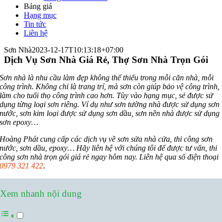
Bảng giá
Hạng mục
Tin tức
Liên hệ
Sơn Nhà
2023-12-17T10:13:18+07:00
Dịch Vụ Sơn Nhà Giá Rẻ, Thợ Sơn Nhà Trọn Gói
Sơn nhà là nhu cầu làm đẹp không thể thiếu trong mỗi căn nhà, mỗi
công trình. Không chỉ là trang trí, mà sơn còn giúp bảo vệ công trình,
làm cho tuổi thọ công trình cao hơn. Tùy vào hạng mục, sẻ được sử
dụng từng loại sơn riêng. Ví dụ như sơn tường nhà được sử dụng sơn
nước, sơn kim loại được sử dụng sơn dầu, sơn nền nhà được sử dụng
sơn epoxy…
Hoàng Phát cung cấp các dịch vụ về sơn sửa nhà cửa, thi công sơn
nước, sơn dầu, epoxy… Hãy liên hệ với chúng tôi để được tư vấn, thi
công sơn nhà trọn gói giá rẻ ngay hôm nay. Liên hệ qua số điện thoại
0979 321 422
.
Xem nhanh nội dung