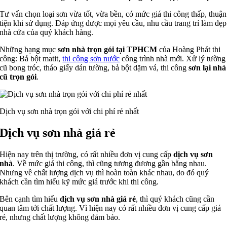
Tư vấn chọn loại sơn vừa tốt, vừa bền, có mức giá thi công thấp, thuận
tiện khi sử dụng. Đáp ứng được mọi yêu cầu, nhu cầu trang trí làm đẹp
nhà cửa của quý khách hàng.
Những hạng mục
sơn nhà trọn gói tại TPHCM
của Hoàng Phát thi
công: Bả bột matit,
thi công sơn nước
công trình nhà mới. Xử lý tường
cũ bong tróc, tháo giấy dán tường, bả bột dặm vá, thi công
sơn lại nhà
cũ trọn gói
.
Dịch vụ sơn nhà trọn gói với chi phí rẻ nhất
Dịch vụ sơn nhà giá rẻ
Hiện nay trên thị trường, có rất nhiều đơn vị cung cấp
dịch vụ sơn
nhà
. Về mức giá thi công, thì cũng tương đương gần bằng nhau.
Nhưng về chất lượng dịch vụ thì hoàn toàn khác nhau, do đó quý
khách cần tìm hiểu kỹ mức giá trước khi thi công.
Bên cạnh tìm hiểu
dịch vụ sơn nhà giá rẻ
, thì quý khách cũng cần
quan tâm tới chất lượng. Vì hiện nay có rất nhiều đơn vị cung cấp giá
rẻ, nhưng chất lượng không đảm bảo.