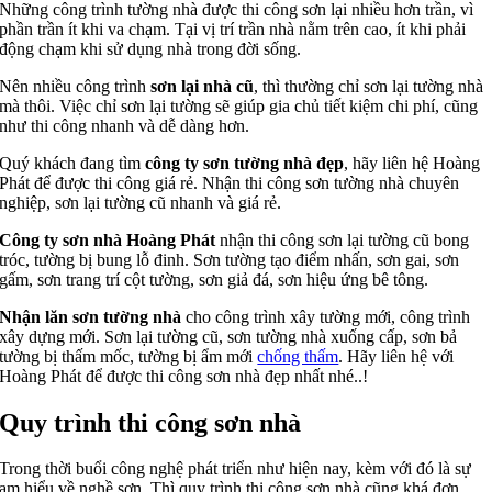
Những công trình tường nhà được thi công sơn lại nhiều hơn trần, vì
phần trần ít khi va chạm. Tại vị trí trần nhà nằm trên cao, ít khi phải
động chạm khi sử dụng nhà trong đời sống.
Nên nhiều công trình
sơn lại nhà cũ
, thì thường chỉ sơn lại tường nhà
mà thôi. Việc chỉ sơn lại tường sẽ giúp gia chủ tiết kiệm chi phí, cũng
như thi công nhanh và dễ dàng hơn.
Quý khách đang tìm
công ty sơn tường nhà đẹp
, hãy liên hệ Hoàng
Phát để được thi công giá rẻ. Nhận thi công sơn tường nhà chuyên
nghiệp, sơn lại tường cũ nhanh và giá rẻ.
Công ty sơn nhà Hoàng Phát
nhận thi công sơn lại tường cũ bong
tróc, tường bị bung lỗ đinh. Sơn tường tạo điểm nhấn, sơn gai, sơn
gấm, sơn trang trí cột tường, sơn giả đá, sơn hiệu ứng bê tông.
Nhận lăn sơn tường nhà
cho công trình xây tường mới, công trình
xây dựng mới. Sơn lại tường cũ, sơn tường nhà xuống cấp, sơn bả
tường bị thấm mốc, tường bị ẩm mới
chống thấm
. Hãy liên hệ với
Hoàng Phát để được thi công sơn nhà đẹp nhất nhé..!
Quy trình thi công sơn nhà
Trong thời buổi công nghệ phát triển như hiện nay, kèm với đó là sự
am hiểu về nghề sơn. Thì quy trình thi công sơn nhà cũng khá đơn