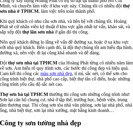
Công ty xây dựng Hoàng Phát có trụ sở đặt tại thành phố Hồ Chí
Minh, và chuyên làm việc ở khu vực này. Chúng tôi có nhiều đội
thợ
sơn nhà ở TPHCM
, làm việc trên toàn thành phố.
Khi quý khách có nhu cầu sơn nhà, và liên hệ với chúng tôi. Hoàng
Phát sẽ cử nhân viên kỹ thuật ở khu vực gần nhất tư vấn, khảo sát, và
sắp xếp đội
thợ lăn sơn nhà
ở gần đó thi công.
Nên quý khách đừng lo lắng về vấn đề đường xa, hoặc ở xa khu vực
với nhà quý khách. Bên cạnh đó, là đội thợ chúng tôi am hiểu địa hình,
đường xá, nên việc đi lại cũng khá nhanh và dễ dàng.
Đội
thợ sơn nhà tại TPHCM
của Hoàng Phát từng có nhiều năm làm
về sơn. Am hiểu rõ quy trình sơn, các bước thi công đẹp và hiệu quả.
Cam kết thi công các
màu sơn nhà đẹp
, tỉ mỉ, sắc nét, có thể sơn cho
công trình biệt thự, nhà phố cao cấp, biệt thự tân cổ điển, hoặc những
công trình yêu cầu độ sắc nét cao.
Thợ sơn bả tại TPHCM
thường thi công sơn những công trình như:
Sơn lại căn hộ chung cư, nhà ở tập thể, trường học, bệnh viện, trung
tâm thương mại. Thi công sơn tòa nhà văn phòng, sơn lại nhà phố, nhà
ống, nhà biệt thự, sơn lại nhà xưởng, mặt bằng kinh doanh…
Công ty sơn tường nhà đẹp