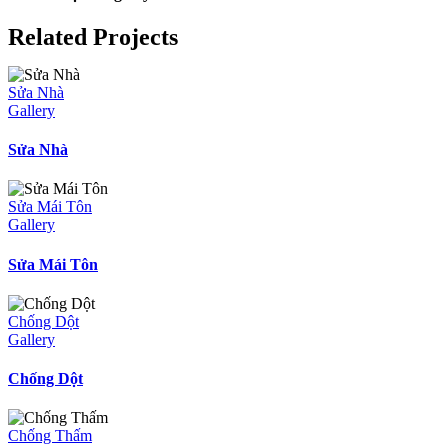
Facebook
X
Reddit
LinkedIn
WhatsApp
Telegram
Tumblr
Pinterest
Vk
Email
Related Projects
Sửa Nhà
Gallery
Sửa Nhà
Sửa Mái Tôn
Gallery
Sửa Mái Tôn
Chống Dột
Gallery
Chống Dột
Chống Thấm