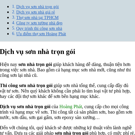
Dịch vụ sơn nhà trọn gói
Dịch vụ sơn nhà giá rẻ
Thợ sơn nhà tại TPHCM
Công ty sơn tường nhà đẹp
Quy trình thi công sơn nhà
Ưu điểm thợ sơn Hoàng Phát
Dịch vụ sơn nhà trọn gói
Hiện nay
sơn nhà trọn gói
giúp khách hàng dễ dàng, thuận tiện hơn
trong việc sơn nhà. Bao gồm cả hạng mục sơn nhà mới, cũng như thi
công sơn lại nhà cũ.
Thi công sơn nhà trọn gói
giúp sơn nhà tổng thể, cung cấp đầy đủ
vật tư sơn. Nên quý khách không cần phải lo tìm loại vật tư phù hợp,
hay các đội thợ sơn khác để sơn bên hạng mục khác.
Dịch vụ sơn nhà trọn gói
của
Hoàng Phát
, cung cấp cho mọi công
trình và hạng mục về sơn. Thi công tất cả sản phẩm sơn, bao gồm sơn
nước, sơn dầu, sơn gai gấm, sơn epoxy sàn xưởng…
Đến với chúng tôi, quý khách sẽ được những kỹ thuật viên lành nghề
tư vấn. Đưa ra các giải pháp
sơn nhà trọn gói
phù hợp, có mức phí rẻ