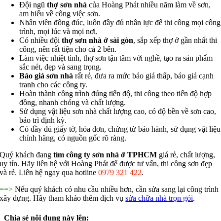
Đội ngũ
thợ sơn nhà
của Hoàng Phát nhiều năm làm về sơn,
am hiểu về công việc sơn.
Nhân viên đông đúc, luôn đầy đủ nhân lực để thi công mọi công
trình, mọi lúc và mọi nơi.
Có nhiều đội
thợ sơn nhà ở sài gòn
, sắp xếp thợ ở gần nhất thi
công, nên rất tiện cho cả 2 bên.
Làm việc nhiệt tình, thợ sơn tận tâm với nghề, tạo ra sản phẩm
sắc nét, đẹp và sang trọng.
Báo giá sơn nhà
rất rẻ, đưa ra mức báo giá thấp, báo giá cạnh
tranh cho các công ty.
Hoàn thành công trình đúng tiến độ, thi công theo tiến độ hợp
đồng, nhanh chóng và chất lượng.
Sử dụng vật liệu sơn nhà chất lượng cao, có độ bền về sơn cao,
bảo trì định kỳ.
Có đầy đủ giấy tờ, hóa đơn, chứng từ bảo hành, sử dụng vật liệu
chính hãng, có nguồn gốc rõ ràng.
Quý khách đang
tìm công ty sơn nhà ở TPHCM
giá rẻ, chất lượng,
uy tín. Hãy liên hệ với Hoàng Phát để được tư vấn, thi công sơn đẹp
và rẻ. Liên hệ ngay qua hotline
0979 321 422
.
==>
Nếu quý khách có nhu cầu nhiều hơn, cần sửa sang lại công trình
xây dựng. Hãy tham khảo thêm dịch vụ
sửa chữa nhà trọn gói
.
Chia sẻ nội dung này lên: